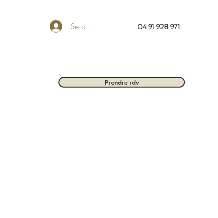
Se connecter
04 91 928 971
Prendre rdv