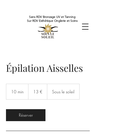
Sans RDV Bronzage UV et Tanning
Sur RDV Esthétique Onglerie et Soins
Épilation Aisselles
13
euros
10 min
1
13 €
Sous le soleil
0
m
i
n
Réserver