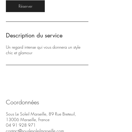
i
Réserver
n
Description du service
Un regard intense qui vous donnera un style
chic et glamour
Coordonnées
Sous Le Soleil Marseille, 89 Rue Breteuil,
13006 Marseille, France
04 91 928 971
contact@souslesoleilmarseille.com