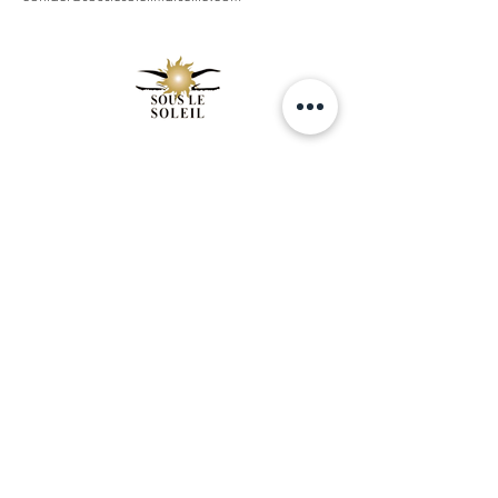
Contact
SOUS LE SOLEIL
89 Rue Breteuil 13006 MARSEILLE
04 91 928 971
contact@souslesoleilmarseille.com
HORAIRES :
Du Mardi au Vendredi : de 10h00 à 20h00
Samedi de 10H00 à 19H00
Aide
Mentions légales
Politique de confidentialité
CGV