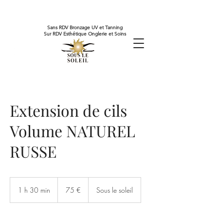
Sans RDV Bronzage UV et Tanning
Sur RDV Esthétique Onglerie et Soins
Extension de cils
Volume NATUREL
RUSSE
75
euros
1 h 30 min
1
75 €
Sous le soleil
3
0
m