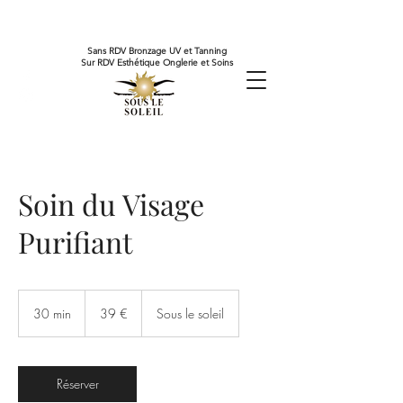
Sans RDV Bronzage UV et Tanning
Sur RDV Esthétique Onglerie et Soins
Soin du Visage
Purifiant
39
euros
30 min
3
39 €
Sous le soleil
0
m
i
n
Réserver